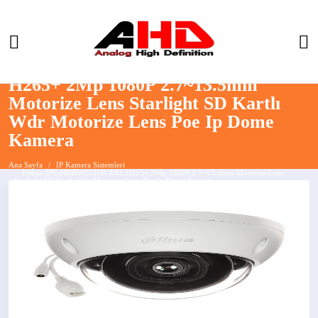
Dahua IPC-HDBW2231R-ZAS
H265+ 2Mp 1080P 2.7~13.5mm
Motorize Lens Starlight SD Kartlı
Wdr Motorize Lens Poe Ip Dome
Kamera
Ana Sayfa
IP Kamera Sistemleri
Dahua IPC-HDBW2231R-ZAS H265+ 2Mp 1080P 2.7~13.5mm Motorize Lens
Starlight SD Kartlı Wdr Motorize Lens Poe Ip Dome Kamera