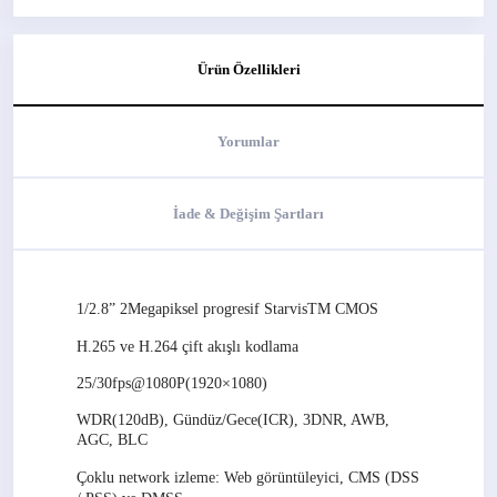
Ürün Özellikleri
Yorumlar
İade & Değişim Şartları
1/2.8” 2Megapiksel progresif StarvisTM CMOS
H.265 ve H.264 çift akışlı kodlama
25/30fps@1080P(1920×1080)
WDR(120dB), Gündüz/Gece(ICR), 3DNR, AWB,
AGC, BLC
Çoklu network izleme: Web görüntüleyici, CMS (DSS