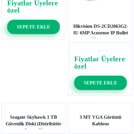
Fiyatlar Üyelere
özel
Hikvision DS-2CD2063G2-
SEPETE EKLE
IU 6MP Acusense IP Bullet
Kamera
Fiyatlar Üyelere
özel
SEPETE EKLE
Seagate Skyhawk 1 TB
3 MT VGA Görüntü
Güvenlik Diski (Distribütör
Kablosu
Garantili)