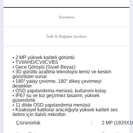
Yorumlar
İade & Değişim Şartları
• 2 MP yüksek kaliteli görüntü
• TVI/AHD/CVI/CVBS
• Gece Görüşlü (Siyah Beyaz)
• 3D gürültü azaltma teknolojisi temiz ve keskin
görüntüler sunar
• 180° yatay çevirme, 180° dikey çevirmeyi
destekler
• OSD yapılandırma menüsü, kullanımı kolay
• IP67 su ve toz geçirmez tasarım, yüksek
güvenilirlik
• 11 dilde OSD yapılandırma menüsü
• Koaksiyel kablolar aracılığıyla yüksek kaliteli ses
iletimi için dahili mikrofon
Çözünürlük
:
2 MP (1920X1