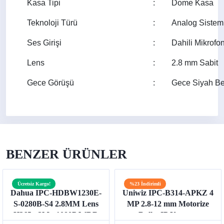
Kasa Tipi
:
Dome Kasa
Teknoloji Türü
:
Analog Sistem
Ses Girişi
:
Dahili Mikrofo
Lens
:
2.8 mm Sabit
Gece Görüşü
:
Gece Siyah B
BENZER ÜRÜNLER
Ücretsiz Kargo!
%23 İndirimli
Dahua IPC-HDBW1230E-
Uniwiz IPC-B314-APKZ 4
S-0280B-S4 2.8MM Lens
MP 2.8-12 mm Motorize
H265+ 2Mp 1080P WDR
Bullet IP Kamera