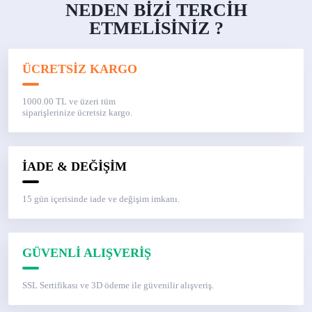
NEDEN BİZİ TERCİH
ETMELİSİNİZ ?
ÜCRETSİZ KARGO
1000.00 TL ve üzeri tüm
siparişlerinize ücretsiz kargo.
İADE & DEĞİŞİM
15 gün içerisinde iade ve değişim imkanı.
GÜVENLİ ALIŞVERİŞ
SSL Sertifikası ve 3D ödeme ile güvenilir alışveriş.